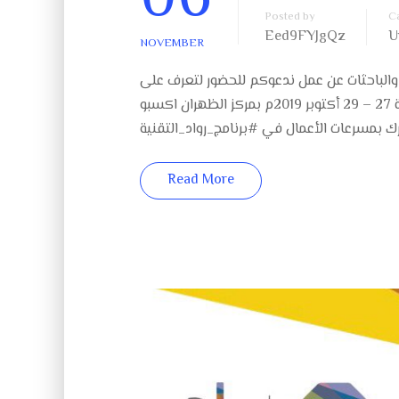
Posted by
C
Eed9FYJgQz
U
NOVEMBER
 والباحثات عن عمل ندعوكم للحضور لتعرف على
منصة #سواعد_الصحة بملتقى #لقاءات_هدف في #الدمام خلال الفترة 27 – 29 أكتوبر 2019م بمركز الظهران اكسبو
 بمسرعات الأعمال في #برنامج_رواد_التقنية
Read More