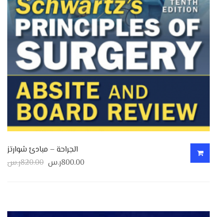
الجراحة – مبادئ شوارتز
800.00
ر.س
820.00
ر.س