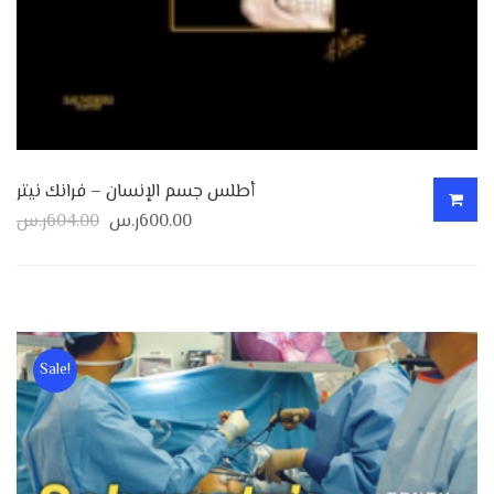
أطلس جسم الإنسان – فرانك نيتر
600.00
ر.س
604.00
ر.س
Sale!