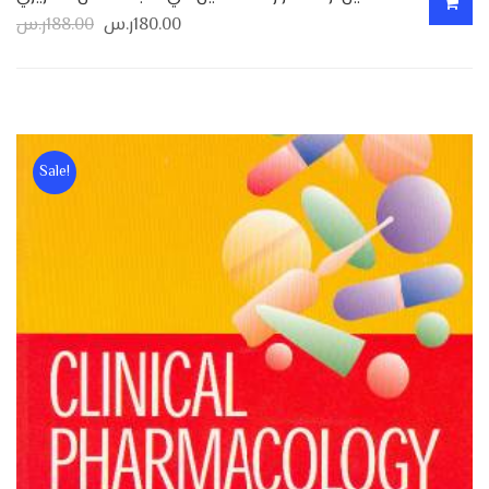
180.00
ر.س
188.00
ر.س
Sale!