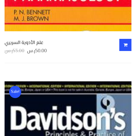
علم الأدوية السريري
50.00
ر.س
53.00
ر.س
Sale!