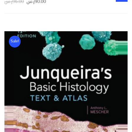
90.00
ر.س
96.00
ر.س
Sale!