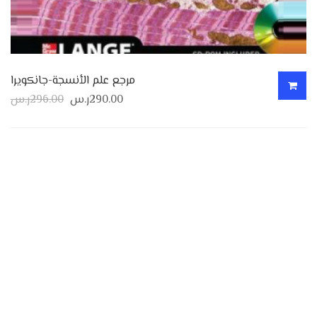
مرجع علم الأنسجة-جانكويرا
290.00
ر.س
296.00
ر.س