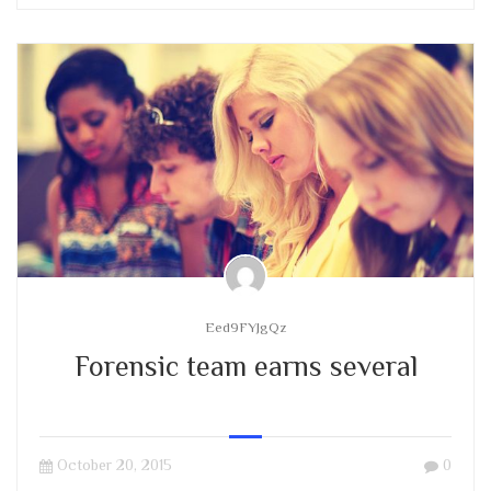
Eed9FYJgQz
Forensic team earns several
October 20, 2015
0