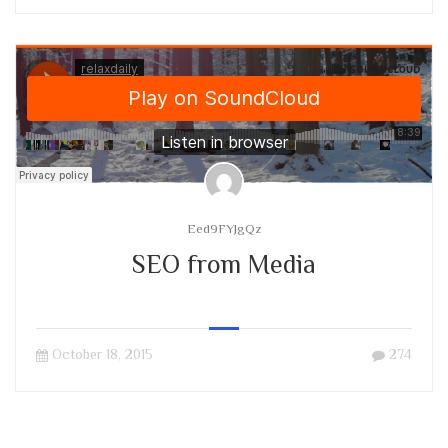
Eed9FYJgQz
SEO from Media
October 18, 2015
274