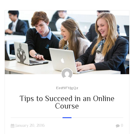
Eed9FYJgQz
Tips to Succeed in an Online
Course
January 20, 2016
0