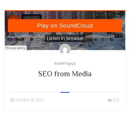
Eed9FYJgQz
SEO from Media
October 18, 2015
274