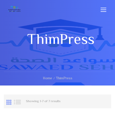
ThimPress
Home
ThimPress
Showing 1-7 of 7 results