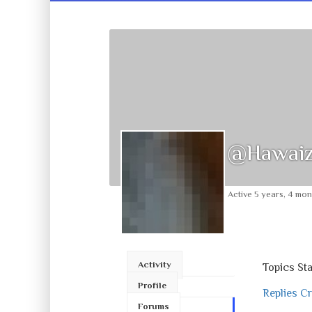
@hawai
Active 5 years, 4 mo
Activity
Topics St
Profile
Replies C
Forums