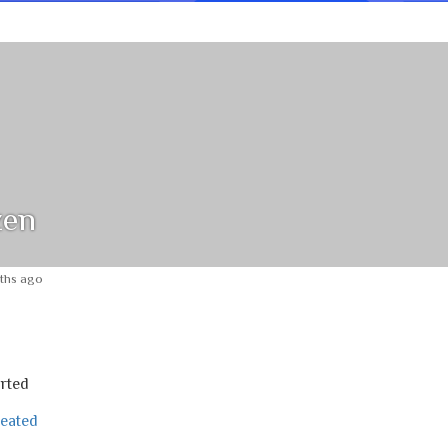
zen
nths ago
arted
reated