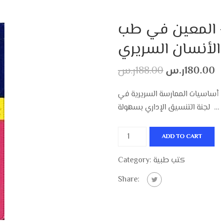
 المعين في طب
الأنسان السريري
180.00
ر.س
188.00
ر.س
أساسيات الممارسة السريرية في
…
لجنة التنسيق الإداري بسهولة
دليل
ADD TO CART
أوكسفورد
-
كتب طبية
Category:
المعين
Share:
في
طب
الأنسان