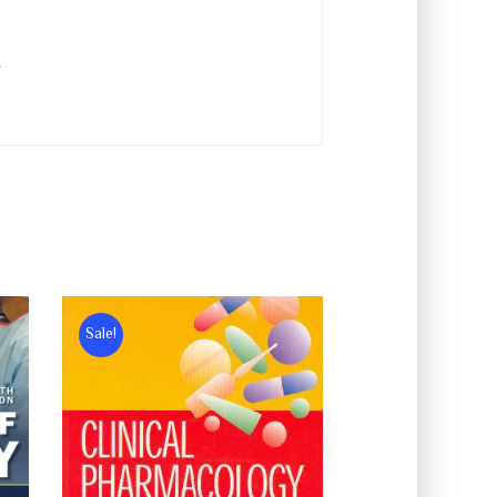
…
Sale!