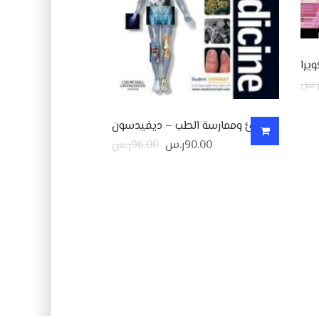
يرا
.س
مبادئ وممارسة الطب – ديفيدسون
90.00
ر.س
96.00
ر.س