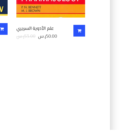
علم الأدوية السريري
50.00
ر.س
53.00
ر.س