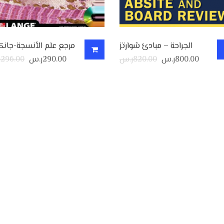
الجراحة – مبادئ شوارتز
مرجع علم الأنسجة-جانكو
800.00
ر.س
820.00
ر.س
290.00
ر.س
296.00
ر